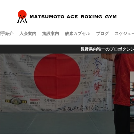
選手紹介
入会案内
施設案内
酸素カプセル
ブログ
スケジュ
一のプロボクシングジム松本市渚にオープン 営業時間 月曜日～金曜日 16:30 