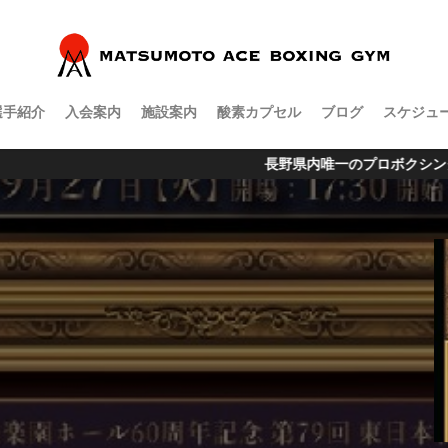
選手紹介
入会案内
施設案内
酸素カプセル
ブログ
スケジュ
長野県内唯一のプロボクシングジム松本市渚にオープン 営業時間 月曜日～