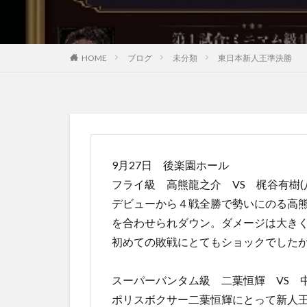
ブログ
未分類
東日本新人王準決勝
HOME
9月27日 後楽園ホール
フライ級 高熊龍之介 VS 梶谷有樹(
デビューから４戦全勝で勢いにのる高
を合わせられダウン。ダメージは大きく
初めての敗戦にとてもショックでした
スーパーバンタム級 二葉恒輝 VS 中
ポリスボクサー二葉恒輝にとって新人