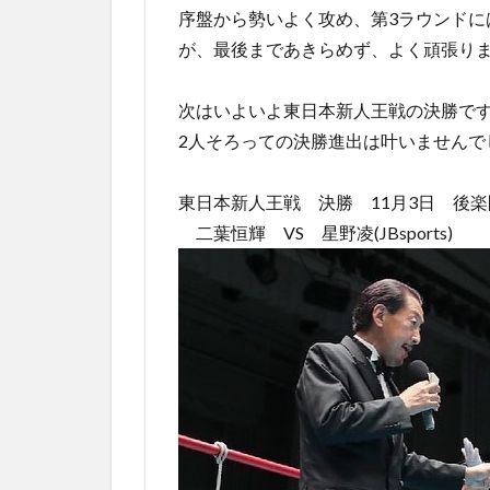
序盤から勢いよく攻め、第3ラウンド
が、最後まであきらめず、よく頑張りま
次はいよいよ東日本新人王戦の決勝で
2人そろっての決勝進出は叶いません
東日本新人王戦 決勝 11月3日 後
二葉恒輝 VS 星野凌(JBsports)