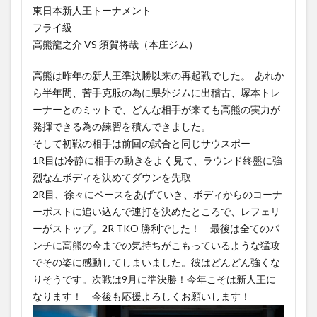
東日本新人王トーナメント
フライ級
高熊龍之介 VS 須賀将哉（本庄ジム）
高熊は昨年の新人王準決勝以来の再起戦でした。 あれか
ら半年間、苦手克服の為に県外ジムに出稽古、塚本トレ
ーナーとのミットで、どんな相手が来ても高熊の実力が
発揮できる為の練習を積んできました。
そして初戦の相手は前回の試合と同じサウスポー
1R目は冷静に相手の動きをよく見て、ラウンド終盤に強
烈な左ボディを決めてダウンを先取
2R目、徐々にペースをあげていき、ボディからのコーナ
ーポストに追い込んで連打を決めたところで、レフェリ
ーがストップ。2R TKO 勝利でした！ 最後は全てのパ
ンチに高熊の今までの気持ちがこもっているような猛攻
でその姿に感動してしまいました。彼はどんどん強くな
りそうです。次戦は9月に準決勝！今年こそは新人王に
なります！ 今後も応援よろしくお願いします！